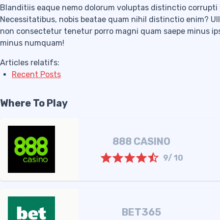
Blanditiis eaque nemo dolorum voluptas distinctio corrupti 
Necessitatibus, nobis beatae quam nihil distinctio enim? U
non consectetur tenetur porro magni quam saepe minus ipsa
minus numquam!
Articles relatifs:
Recent Posts
Where To Play
888 CASINO
9/ 10
BET365