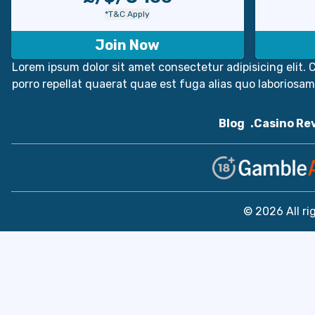
*T&C Apply
Join Now
Lorem ipsum dolor sit amet consectetur adipisicing elit. C
porro repellat quaerat quae est fuga alias quo laboriosa
Blog
Casino Re
© 2026 All ri