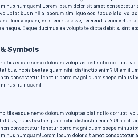
, minus numquam! Lorem ipsum dolor sit amet consectetur ad
voluptatibus nihil a laborum similique eos itaque iste, vel 
llam illum aliquam, doloremque esse, reiciendis eum volupta
 neque. Eaque ducimus ea voluptate dicta debitis, sint eo
 & Symbols
nditiis eaque nemo dolorum voluptas distinctio corrupti volu
tatibus, nobis beatae quam nihil distinctio enim? Ullam illu
i non consectetur tenetur porro magni quam saepe minus i
um, minus numquam!
nditiis eaque nemo dolorum voluptas distinctio corrupti volu
tatibus, nobis beatae quam nihil distinctio enim? Ullam illu
i non consectetur tenetur porro magni quam saepe minus i
um, minus numquam!
Lorem ipsum dolor sit amet consectetur adi