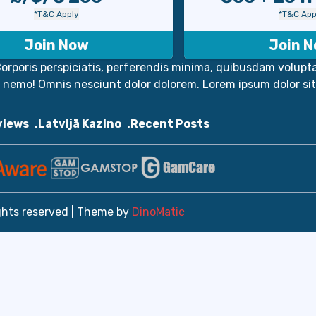
*T&C Apply
*T&C App
Join Now
Join 
orporis perspiciatis, perferendis minima, quibusdam voluptat
m nemo! Omnis nesciunt dolor dolorem. Lorem ipsum dolor si
views
Latvijā Kazino
Recent Posts
ghts reserved | Theme by
DinoMatic