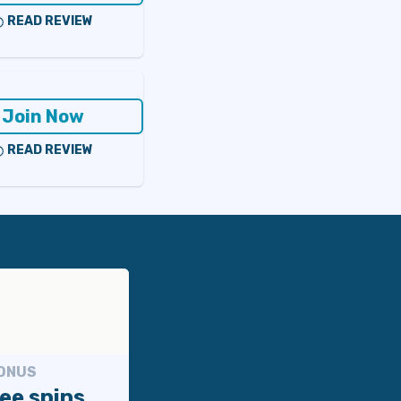
READ REVIEW
Join Now
READ REVIEW
BONUS
ee spins