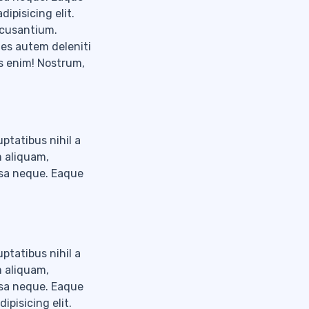
ipisicing elit.
accusantium.
tes autem deleniti
s enim! Nostrum,
ptatibus nihil a
m aliquam,
psa neque. Eaque
ptatibus nihil a
m aliquam,
psa neque. Eaque
pisicing elit.