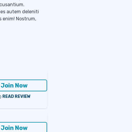
accusantium.
tes autem deleniti
s enim! Nostrum,
Join Now
READ REVIEW
Join Now