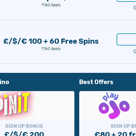
*T&C Apply
£/$/€ 100 + 60 Free Spins
*T&C Apply
ino
Best Offers
SIGN UP BONUS
SIGN UP 
£/$/€ 200
€80 + 20 fr