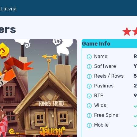
 Latvijā
ers
Game Info
Name
R
N
Software
Y
R
Reels / Rows
5
Paylines
RTP
9
Wilds
Free Spins
Mobile