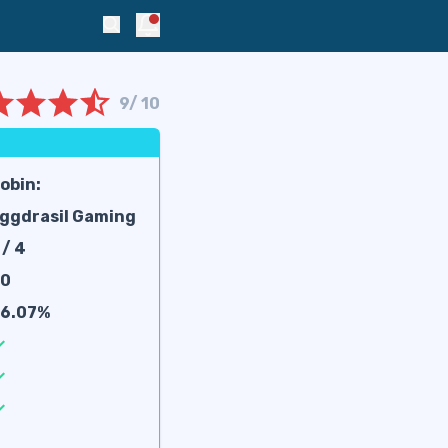
Notifications
Search
9/ 10
obin:
ottingham
ggdrasil Gaming
aiders
 / 4
20
6.07%