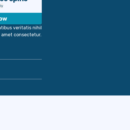
ly
Now
ibus veritatis nihil
t amet consectetur.