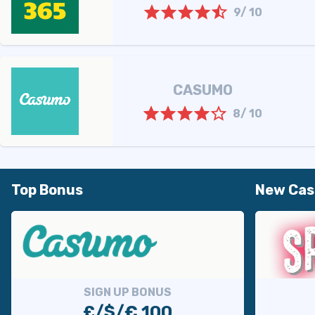
9/ 10
CASUMO
8/ 10
Top Bonus
New Cas
SIGN UP BONUS
£/$/€ 100